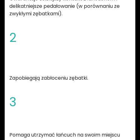
delikatniejsze pedałowanie (w porównaniu ze
zwykłymi zębatkami).
2
Sfazowane krawędzie i szeroka
szczelina błotna
Zapobiegają zabłoceniu zębatki.
3
Zwiększona wysokość zębów
Pomaga utrzymać łańcuch na swoim miejscu