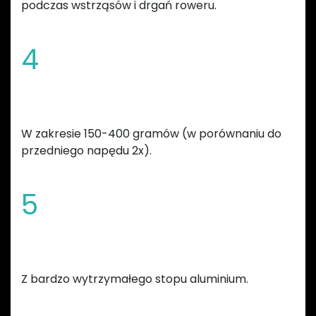
podczas wstrząsów i drgań roweru.
4
Redukcja masy całkowitej roweru
W zakresie 150-400 gramów (w porównaniu do
przedniego napędu 2x).
5
Wykonana
Z bardzo wytrzymałego stopu aluminium.