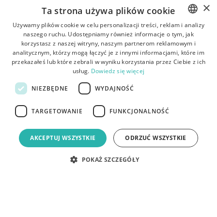
×
Ta strona używa plików cookie
Używamy plików cookie w celu personalizacji treści, reklam i analizy
naszego ruchu. Udostępniamy również informacje o tym, jak
ENGLISH
korzystasz z naszej witryny, naszym partnerom reklamowym i
POLISH
analitycznym, którzy mogą łączyć je z innymi informacjami, które im
przekazałeś lub które zebrali w wyniku korzystania przez Ciebie z ich
usług.
Dowiedz się więcej
NIEZBĘDNE
WYDAJNOŚĆ
TARGETOWANIE
FUNKCJONALNOŚĆ
AKCEPTUJ WSZYSTKIE
ODRZUĆ WSZYSTKIE
POKAŻ SZCZEGÓŁY