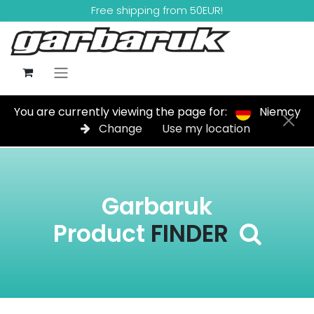
Skip to Content
Free shipping from 50EUR!
You are currently viewing the page for:
Niemcy
Change
Use my location
Garbaruk
Product
FINDER