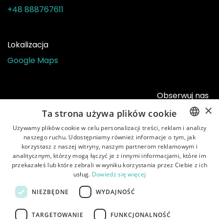
+48 888767611
Lokalizacja
Google Maps
Obserwuj nas
×
Ta strona używa plików cookie
Używamy plików cookie w celu personalizacji treści, reklam i analizy
naszego ruchu. Udostępniamy również informacje o tym, jak
ENGLISH
korzystasz z naszej witryny, naszym partnerom reklamowym i
POLISH
analitycznym, którzy mogą łączyć je z innymi informacjami, które im
przekazałeś lub które zebrali w wyniku korzystania przez Ciebie z ich
usług.
Dowiedz się więcej
Strona główna
•
Sklep
•
Instrukcje
•
O nas
•
NIEZBĘDNE
WYDAJNOŚĆ
Dostawa
•
Obsługa klienta
•
Regulamin
•
Polityka
prywatności
TARGETOWANIE
FUNKCJONALNOŚĆ