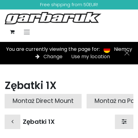
Skip to Content
Free shipping from 50EUR!
You are currently viewing the page for:
Niemcy
Change
Use my location
Zębatki 1X
Montaż Direct Mount
Montaż na Paj
Zębatki 1X