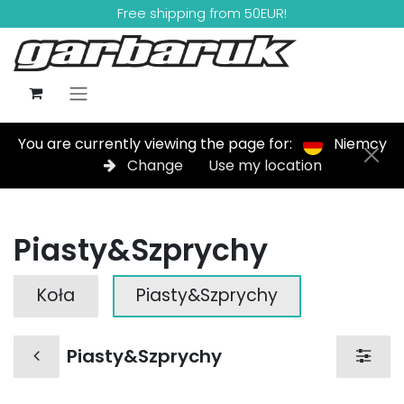
Skip to Content
Free shipping from 50EUR!
You are currently viewing the page for:
Niemcy
Change
Use my location
Piasty&Szprychy
Koła
Piasty&Szprychy
Piasty&Szprychy