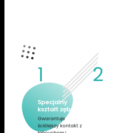
CECHY ZĘ
1
2
Specjalny
Sfazowane
kształt zębów
krawędzie i
szeroka
Gwarantuje
szczelina
ściślejszy kontakt z
błotna
łańcuchem i