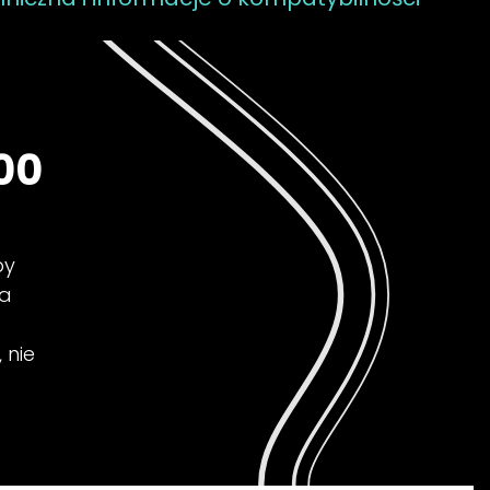
00
by
ła
 nie