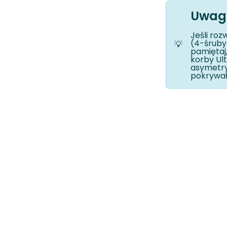
Uwaga
Jeśli roz
(4-śruby
💡
pamiętaj
korby Ul
asymetry
pokrywał