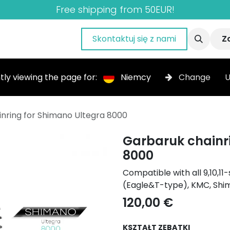
Free shipping from 50EUR!
nas
Blog
Gallery
Skontaktuj się z nami
Z
tly viewing the page for:
Niemcy
Change
U
nring for Shimano Ultegra 8000
Garbaruk chainr
8000
Compatible with all 9,10,
(Eagle&T-type), KMC, Shi
120,00
€
KSZTAŁT ZĘBATKI