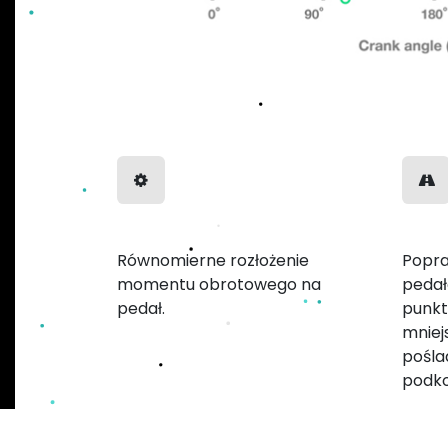
Równomierna moc
Płyn
Równomierne rozłożenie
Popra
momentu obrotowego na
pedał
pedał.
punkt
mniej
pośla
podk