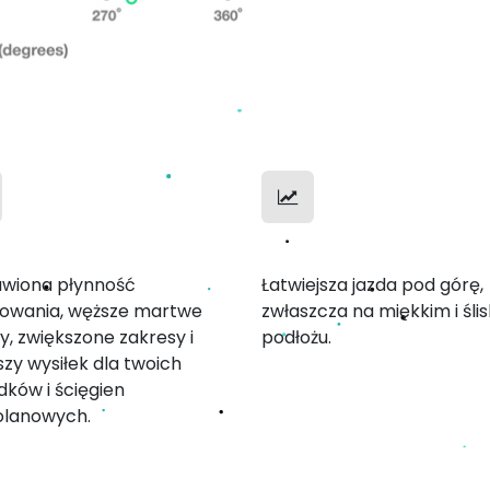
na jazda
Lekkość na podjazdac
wiona płynność
Łatwiejsza jazda pod górę,
owania, węższe martwe
zwłaszcza na miękkim i śli
y, zwiększone zakresy i
podłożu.
szy wysiłek dla twoich
dków i ścięgien
olanowych.