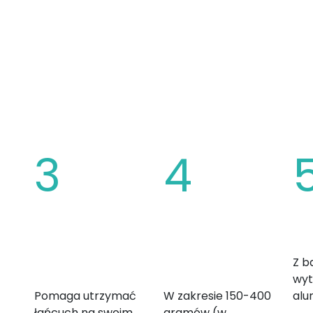
BATEK GARBA
3
4
Zwiększona
Redukcja masy
Wy
wysokość
całkowitej
Z b
zębów
roweru
wyt
Pomaga utrzymać
W zakresie 150-400
alu
łańcuch na swoim
gramów (w