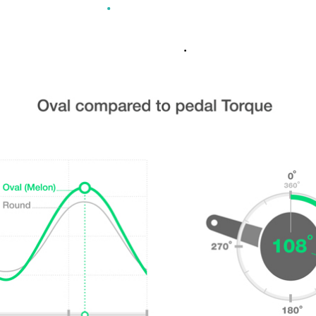
ZALETY OWALNEJ ZĘBATK