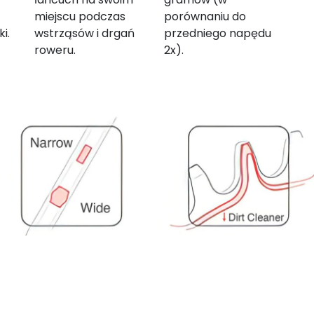
miejscu podczas
porównaniu do
i.
wstrząsów i drgań
przedniego napędu
roweru.
2x).