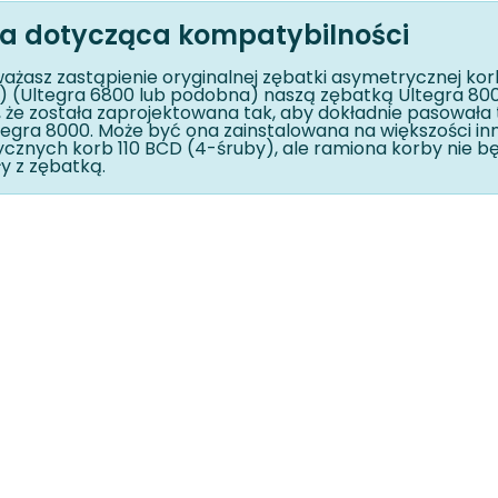
 dotycząca kompatybilności
ważasz zastąpienie oryginalnej zębatki asymetrycznej kor
) (Ultegra 6800 lub podobna) naszą zębatką Ultegra 800
, że została zaprojektowana tak, aby dokładnie pasowała 
tegra 8000. Może być ona zainstalowana na większości in
cznych korb 110 BCD (4-śruby), ale ramiona korby nie bę
y z zębatką.