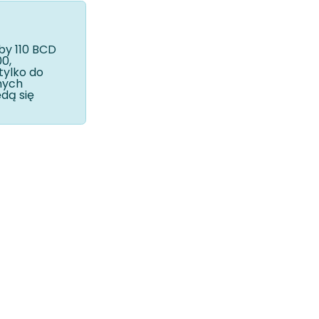
by 110 BCD
0,
tylko do
nych
dą się