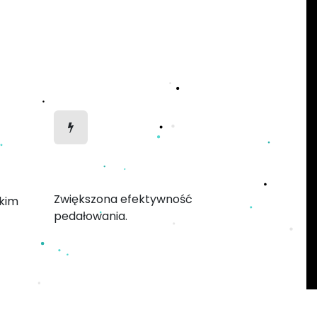
h
Efektywniejsze
pedałowanie
Zwiększona efektywność
skim
pedałowania.