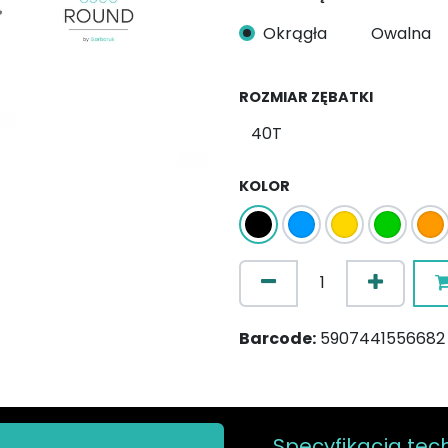
Okrągła
Owalna
ROZMIAR ZĘBATKI
KOLOR
Barcode:
5907441556682
Specyfikacja tec