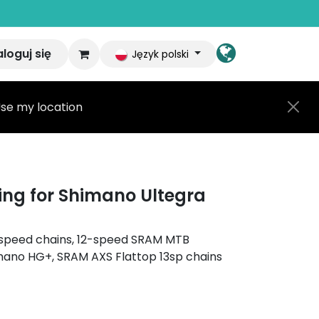
aloguj się
Język polski
se my location
ing for Shimano Ultegra
11-speed chains, 12-speed SRAM MTB
mano HG+, SRAM AXS Flattop 13sp chains